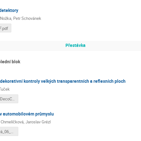
detektory
 Nožka
,
Petr Schovánek
.pdf
Přestávka
lední blok
ekorativní kontroly velkých transparentních a reflexních ploch
Tuček
Automated DecoCheck_public.pdf
u v automobilovém průmyslu
 Chmelíčková
,
Jaroslav Grézl
Chmelíčková_06_10_2021.pdf