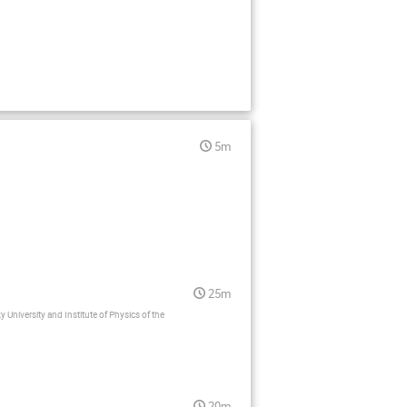
5m
25m
 University and Institute of Physics of the
20m