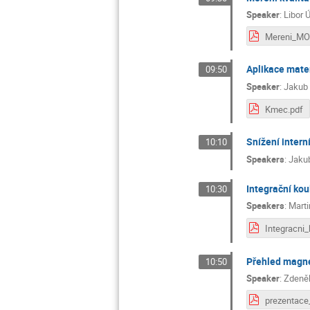
Speaker
:
Libor Ú
Mereni_MO
Aplikace mate
09:50
Speaker
:
Jakub
Kmec.pdf
Snížení intern
10:10
Speakers
:
Jakub
Integrační kou
10:30
Speakers
:
Marti
Přehled magn
10:50
Speaker
:
Zdeně