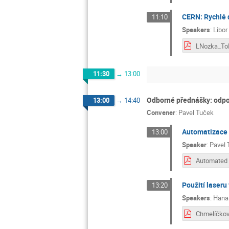
CERN: Rychlé 
11:10
Speakers
:
Libor
LNozka_ToF
11:30
→
13:00
Odborné přednášky: odpo
13:00
→
14:40
Convener
:
Pavel Tuček
Automatizace d
13:00
Speaker
:
Pavel 
Použití laser
13:20
Speakers
:
Hana