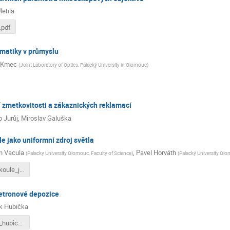
lehla
.pdf
matiky v průmyslu
 Kmec
(
Joint Laboratory of Optics, Palacký University in Olomouc
)
í zmetkovitosti a zákaznických reklamací
 Jurůj
,
Miroslav Galuška
le jako uniformní zdroj světla
n Vacula
,
Pavel Horváth
(
Palacky University Olomouc, Faculty of Science
)
(
Palacký University Ol
Integracni_koule_jako_uniformni_zdroj_svetla.pdf
etronové depozice
k Hubička
prezentace_hubicka_IT.pdf