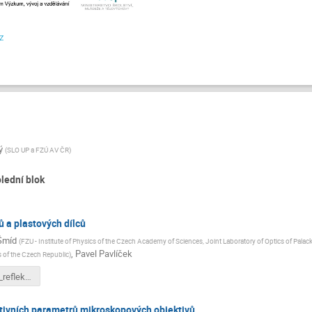
z
ý
(
SLO UP a FZÚ AV ČR
)
lední blok
ů a plastových dílců
Šmíd
(
FZU - Institute of Physics of the Czech Academy of Sciences, Joint Laboratory of Optics of Palacky
,
Pavel Pavlíček
 of the Czech Republic
)
Smid_Vady_reflektoru_a plastovych_dilcu.pdf
ativních parametrů mikroskopových objektivů