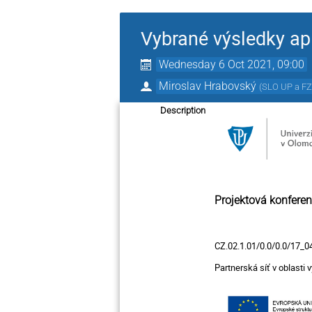
Vybrané výsledky ap
Wednesday 6 Oct 2021, 09:00
Miroslav Hrabovský
(
SLO UP a F
Description
Projektová konfere
CZ.02.1.01/0.0/0.0/17_
Partnerská síť v oblasti