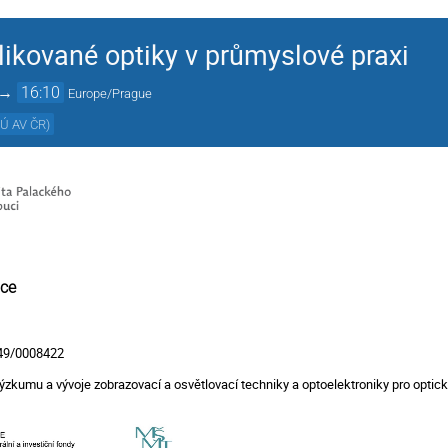
likované optiky v průmyslové praxi
→
16:10
Europe/Prague
ZÚ AV ČR
)
nce
049/0008422
 výzkumu a vývoje zobrazovací a osvětlovací techniky a optoelektroniky pro opti