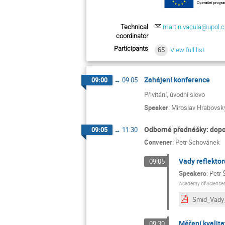
Technical
martin.vacula@upol.c
coordinator
Participants
65
View full list
Zahájení konference
09:00
→
09:05
Přivítání, úvodní slovo
Speaker
:
Miroslav Hrabovsk
Odborné přednášky: dopo
09:05
→
11:30
Convener
:
Petr Schovánek
Vady reflektor
09:05
Speakers
:
Petr 
Academy of Sciences
Měření kvalit
09:30